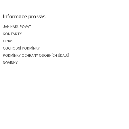
á
p
a
Informace pro vás
t
JAK NAKUPOVAT
í
KONTAKTY
O NÁS
OBCHODNÍ PODMÍNKY
PODMÍNKY OCHRANY OSOBNÍCH ÚDAJŮ
NOVINKY