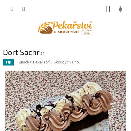
Přejít
NÁKUP
na
obsah
KOŠÍK
Dort Sachr
72
Značka:
Pekařství u Skoupých s.r.o.
Tip