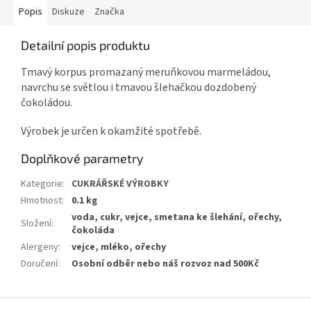
Popis
Diskuze
Značka
Detailní popis produktu
Tmavý korpus promazaný meruňkovou marmeládou,
navrchu se světlou i tmavou šlehačkou dozdobený
čokoládou.
Výrobek je určen k okamžité spotřebě.
Doplňkové parametry
Kategorie
:
CUKRÁŘSKÉ VÝROBKY
Hmotnost
:
0.1 kg
voda, cukr, vejce, smetana ke šlehání, ořechy,
Složení
:
čokoláda
Alergeny
:
vejce, mléko, ořechy
Doručení
:
Osobní odběr nebo náš rozvoz nad 500Kč
Z