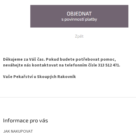
Děkujeme za Váš čas. Pokud budete potřebovat pomoc,
neváhejte nás kontaktovat na telefonním čísle 313 512 471.
Vaše Pekařství u Skoupých Rakovník
Z
á
p
a
Informace pro vás
t
JAK NAKUPOVAT
í