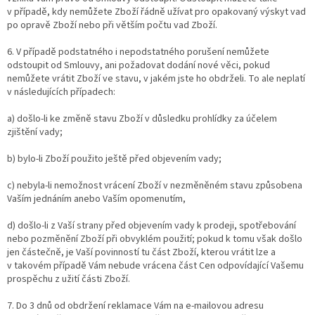
v případě, kdy nemůžete Zboží řádně užívat pro opakovaný výskyt vad
po opravě Zboží nebo při větším počtu vad Zboží.
6. V případě podstatného i nepodstatného porušení nemůžete
odstoupit od Smlouvy, ani požadovat dodání nové věci, pokud
nemůžete vrátit Zboží ve stavu, v jakém jste ho obdrželi. To ale neplatí
v následujících případech:
a) došlo-li ke změně stavu Zboží v důsledku prohlídky za účelem
zjištění vady;
b) bylo-li Zboží použito ještě před objevením vady;
c) nebyla-li nemožnost vrácení Zboží v nezměněném stavu způsobena
Vaším jednáním anebo Vaším opomenutím,
d) došlo-li z Vaší strany před objevením vady k prodeji, spotřebování
nebo pozměnění Zboží při obvyklém použití; pokud k tomu však došlo
jen částečně, je Vaší povinností tu část Zboží, kterou vrátit lze a
v takovém případě Vám nebude vrácena část Cen odpovídající Vašemu
prospěchu z užití části Zboží.
7. Do 3 dnů od obdržení reklamace Vám na e-mailovou adresu