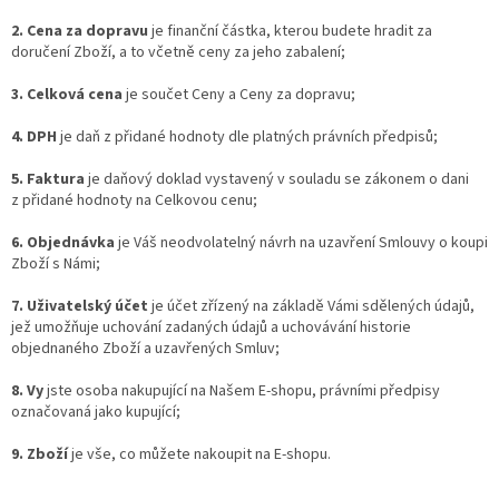
2. Cena za dopravu
je finanční částka, kterou budete hradit za
doručení Zboží, a to včetně ceny za jeho zabalení;
3. Celková cena
je součet Ceny a Ceny za dopravu;
4. DPH
je daň z přidané hodnoty dle platných právních předpisů;
5. Faktura
je daňový doklad vystavený v souladu se zákonem o dani
z přidané hodnoty na Celkovou cenu;
6. Objednávka
je Váš neodvolatelný návrh na uzavření Smlouvy o koupi
Zboží s Námi;
7. Uživatelský účet
je účet zřízený na základě Vámi sdělených údajů,
jež umožňuje uchování zadaných údajů a uchovávání historie
objednaného Zboží a uzavřených Smluv;
8. Vy
jste osoba nakupující na Našem E-shopu, právními předpisy
označovaná jako kupující;
9. Zboží
je vše, co můžete nakoupit na E-shopu.