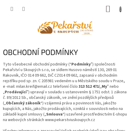
Přejít
NÁKUP
na
obsah
KOŠÍK
OBCHODNÍ PODMÍNKY
Tyto všeobecné obchodní podmínky (“
Podmínky
”) společnosti
Pekařství u Skoupých s.r.o, se sídlem Husovo náměstí 130, 269 01
Rakovník, IČO 014 09 662, DiČ CZ014 09 662, zapsaná v obchodním
rejstříku pod sp. zn.
C 205981
vedeném u u Městského soudu v Praze
,
e
-mail: milan.kreif@email.cz
telefonní čí
slo
313 512 471
(„
My
” nebo
„
Prodávající
”) upravují v souladu s ustanovením § 1751 odst. 1 zákona
č. 89/2012 Sb., občanský zákoník, ve znění pozdějších předpisů
(„
Občanský zákoník
“) vzájemná práva a povinnosti Vás, jakožto
kupujících, a Nás, jakožto prodávajících, vzniklá v souvislosti nebo na
základě kupní smlouvy („
Smlouva
“) uzavřené prostřednictvím E-shopu
na webových stránkách www.pekarstviuskoupych.cz