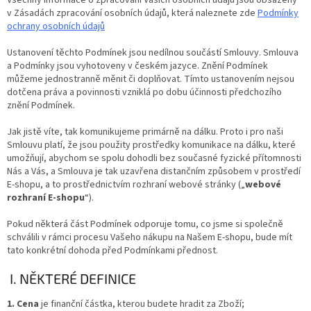
Všechny informace o zpracování Vašich osobních údajů jsou obsaženy
v Zásadách zpracování osobních údajů, která naleznete zde
Podmínky
ochrany osobních údajů
Ustanovení těchto Podmínek jsou nedílnou součástí Smlouvy. Smlouva
a Podmínky jsou vyhotoveny v českém jazyce. Znění Podmínek
můžeme jednostranně měnit či doplňovat. Tímto ustanovením nejsou
dotčena práva a povinnosti vzniklá po dobu účinnosti předchozího
znění Podmínek.
Jak jistě víte, tak komunikujeme primárně na dálku. Proto i pro naši
Smlouvu platí, že jsou použity prostředky komunikace na dálku, které
umožňují, abychom se spolu dohodli bez současné fyzické přítomnosti
Nás a Vás, a Smlouva je tak uzavřena distančním způsobem v prostředí
E-shopu, a to prostřednictvím rozhraní webové stránky („
webové
rozhraní E-shopu
“).
Pokud některá část Podmínek odporuje tomu, co jsme si společně
schválili v rámci procesu Vašeho nákupu na Našem E-shopu, bude mít
tato konkrétní dohoda před Podmínkami přednost.
I. NĚKTERÉ DEFINICE
1. Cena
je finanční částka, kterou budete hradit za Zboží;