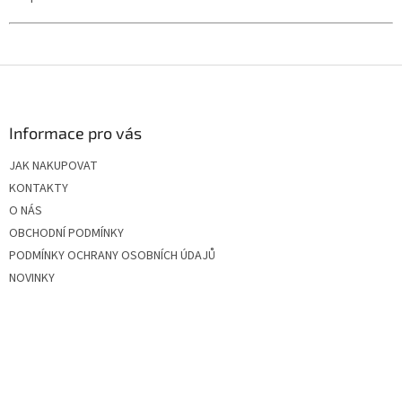
Z
á
p
a
Informace pro vás
t
JAK NAKUPOVAT
í
KONTAKTY
O NÁS
OBCHODNÍ PODMÍNKY
PODMÍNKY OCHRANY OSOBNÍCH ÚDAJŮ
NOVINKY