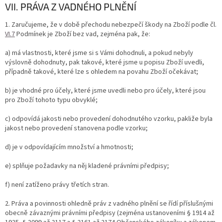
VII. PRÁVA Z VADNÉHO PLNĚNÍ
1. Zaručujeme, že v době přechodu nebezpečí škody na Zboží podle čl.
VI.
7
Podmínek je Zboží bez vad, zejména pak, že:
a) má vlastnosti, které jsme si s Vámi dohodnuli, a pokud nebyly
výslovně dohodnuty, pak takové, které jsme u popisu Zboží uvedli,
případně takové, které lze s ohledem na povahu Zboží očekávat;
b) je vhodné pro účely, které jsme uvedli nebo pro účely, které jsou
pro Zboží tohoto typu obvyklé;
c) odpovídá jakosti nebo provedení dohodnutého vzorku, pakliže byla
jakost nebo provedení stanovena podle vzorku;
d) je v odpovídajícím množství a hmotnosti;
e) splňuje požadavky na něj kladené právními předpisy;
f) není zatíženo právy třetích stran.
2. Práva a povinnosti ohledně práv z vadného plnění se řídí příslušnými
obecně závaznými právními předpisy (zejména ustanoveními § 1914 až