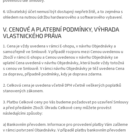
povinnosti dle Smlouvy.
6. Uživatelský účet nemusí být dostupný nepřetržitě, a to zejména s
ohledem na nutnou údržbu hardwarového a softwarového vybavení.
V. CENOVÉ A PLATEBNÍ PODMÍNKY, VÝHRADA
VLASTNICKÉHO PRÁVA
1. Cena je vždy uvedena v rámci E-shopu, v návrhu Objednávky a
samozřejmě ve Smlouvě. V případě rozporu mezi Cenou uvedenou u
Zboží v rámci E-shopu a Cenou uvedenou v návrhu Objednávky se
uplatní Cena uvedená v návrhu Objednávky, která bude vždy totožná
s cenou ve Smlouvě. V rámci návrhu Objednávky je též uvedena Cena
za dopravu, případně podmínky, kdy je doprava zdarma.
2. Celková cena je uvedena včetně DPH včetně veškerých poplatků
stanovených zákonem.
3. Platbu Celkové ceny po Vás budeme požadovat po uzavření Smlouvy
a před předáním Zboží. Úhradu Celkové ceny můžete provést
následujícími
způsoby:
a) Bankovním převodem. Informace pro provedení platby Vám zašleme
v rámci potvrzení Objednávky. V případě platby bankovním převodem