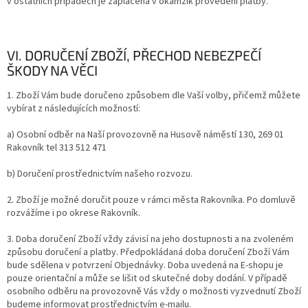
v ostatních případech je zaplacena v okamžik provedení platby.
VI. DORUČENÍ ZBOŽÍ, PŘECHOD NEBEZPEČÍ
ŠKODY NA VĚCI
1. Zboží Vám bude doručeno způsobem dle Vaší volby, přičemž můžete
vybírat z následujících možností:
a) Osobní odběr na Naší provozovně na Husově náměstí 130, 269 01
Rakovník tel 313 512 471
b) Doručení prostřednictvím našeho rozvozu.
2. Zboží je možné doručit pouze v rámci města Rakovníka. Po domluvě
rozvážíme i po okrese Rakovník.
3. Doba doručení Zboží vždy závisí na jeho dostupnosti a na zvoleném
způsobu doručení a platby. Předpokládaná doba doručení Zboží Vám
bude sdělena v potvrzení Objednávky. Doba uvedená na E-shopu je
pouze orientační a může se lišit od skutečné doby dodání. V případě
osobního odběru na provozovně Vás vždy o možnosti vyzvednutí Zboží
budeme informovat prostřednictvím e-mailu.