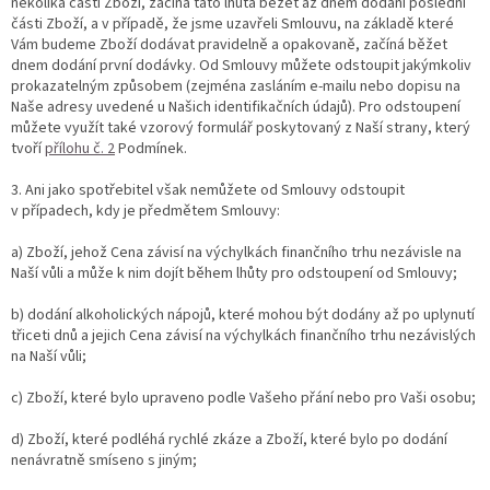
několika částí Zboží, začíná tato lhůta běžet až dnem dodání poslední
části Zboží, a v případě, že jsme uzavřeli Smlouvu, na základě které
Vám budeme Zboží dodávat pravidelně a opakovaně, začíná běžet
dnem dodání první dodávky. Od Smlouvy můžete odstoupit jakýmkoliv
prokazatelným způsobem (zejména zasláním e-mailu nebo dopisu na
Naše adresy uvedené u Našich identifikačních údajů). Pro odstoupení
můžete využít také vzorový formulář poskytovaný z Naší strany, který
tvo
ří
přílohu č. 2
Podmín
ek.
3. Ani jako spotřebitel však nemůžete od Smlouvy odstoupit
v případech, kdy je předmětem Smlouvy:
a) Zboží, jehož Cena závisí na výchylkách finančního trhu nezávisle na
Naší vůli a může k nim dojít během lhůty pro odstoupení od Smlouvy;
b) dodání alkoholických nápojů, které mohou být dodány až po uplynutí
třiceti dnů a jejich Cena závisí na výchylkách finančního trhu nezávislých
na Naší vůli;
c) Zboží, které bylo upraveno podle Vašeho přání nebo pro Vaši osobu;
d) Zboží, které podléhá rychlé zkáze a Zboží, které bylo po dodání
nenávratně smíseno s jiným;