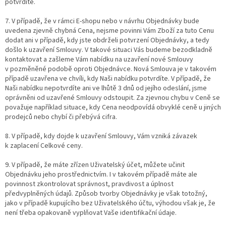
potvrdíte.
7. V případě, že v rámci E-shopu nebo v návrhu Objednávky bude
uvedena zjevně chybná Cena, nejsme povinni Vám Zboží za tuto Cenu
dodat ani v případě, kdy jste obdrželi potvrzení Objednávky, a tedy
došlo k uzavření Smlouvy. V takové situaci Vás budeme bezodkladně
kontaktovat a zašleme Vám nabídku na uzavření nové Smlouvy
v pozměněné podobě oproti Objednávce. Nová Smlouva je v takovém
případě uzavřena ve chvíli, kdy Naši nabídku potvrdíte. V případě, že
Naši nabídku nepotvrdíte ani ve lhůtě 3 dnů od jejího odeslání, jsme
oprávněni od uzavřené Smlouvy odstoupit. Za zjevnou chybu v Ceně se
považuje například situace, kdy Cena neodpovídá obvyklé ceně u jiných
prodejců nebo chybí či přebývá cifra.
8. V případě, kdy dojde k uzavření Smlouvy, Vám vzniká závazek
k zaplacení Celkové ceny.
9. V případě, že máte zřízen Uživatelský účet, můžete učinit
Objednávku jeho prostřednictvím. I v takovém případě máte ale
povinnost zkontrolovat správnost, pravdivost a úplnost
předvyplněných údajů. Způsob tvorby Objednávky je však totožný,
jako v případě kupujícího bez Uživatelského účtu, výhodou však je, že
není třeba opakovaně vyplňovat Vaše identifikační údaje.