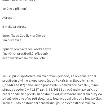
Jméno a příjmení:
Adresa:
E-mailová adresa:
Specifikace Zboží, kterého se
Smlouva týká:
Způsob pro navrácení obdržených
finančních prostředků, případně
uvedení čísla bankovního účtu:
Je-li kupující spotřebitelem má právo v případě, že objednal zboží
prostřednictvím e-shopu společnosti Pekařství u Skoupých s.r.o.
(„
Společnost
“) nebo jiného prostředku komunikace na dálku, mimo
případy uvedené v § 1837 zák. č. 89/2012 Sb., občanský zákoník, ve
znění pozdějších předpisů odstoupit od již uzavřené kupní smlouvy do
14 dnů ode dne převzetí zboží, a to bez uvedení důvodu a bez jakékoli
sankce. Toto odstoupení oznámí kupující Společnosti písemně na