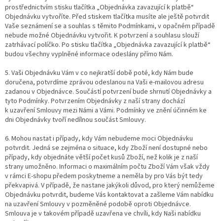
prostřednictvím stisku tlačítka „Objednávka zavazující k platbě“
Objednávku vytvoříte. Před stiskem tlačítka musíte ale ještě potvrdit
Vaše seznámení se a souhlas s těmito Podmínkami, v opačném případě
nebude možné Objednávku vytvořit. K potvrzení a souhlasu slouží
zatrhávací políčko. Po stisku tlačítka „Objednávka zavazující k platbě“
budou všechny vyplněné informace odeslány přímo Nám.
5. Vaši Objednávku Vám v co nejkratší době poté, kdy Nám bude
doručena, potvrdíme zprávou odeslanou na Vaši e-mailovou adresu
zadanou v Objednávce. Součástí potvrzení bude shrnutí Objednávky a
tyto Podmínky. Potvrzením Objednávky z naší strany dochází
k uzavření Smlouvy mezi Námi a Vámi. Podmínky ve znění účinném ke
dni Objednávky tvoří nedílnou součást Smlouvy.
6. Mohou nastat i případy, kdy Vám nebudeme moci Objednávku
potvrdit. Jedná se zejména o situace, kdy Zboží není dostupné nebo
případy, kdy objednáte větší počet kusů Zboží, než kolik je z naší
strany umožněno. Informaci o maximálním počtu Zboží Vám však vždy
v rámci E-shopu předem poskytneme a neměla by pro Vás být tedy
překvapivá. V případě, že nastane jakýkoli důvod, pro který nemůžeme
Objednávku potvrdit, budeme Vás kontaktovat a zašleme Vám nabídku
na uzavření Smlouvy v pozměněné podobě oproti Objednávce.
Smlouva je v takovém případě uzavřena ve chvíli, kdy Naši nabídku