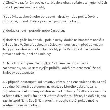
e) Zboží v uzavřeném obalu, které bylo z obalu vyňato a z hygienických
důvodů jej není možné vrátit;
f) dodávka zvukové nebo obrazové nahrávky nebo počítačového
programu, pokud došlo k porušení původního obalu;
g) dodávka novin, periodik nebo časopisů;
h) dodání digitálního obsahu, pokud nebyl dodán na hmotném nosiči a
byl dodán s Vaším předchozím výslovným souhlasem před uplynutím
lhůty pro odstoupení od Smlouvy a My jsme Vám sdělili, že nemáte
právo na odstoupení od Smlouvy.
4. Lhůta k odstoupení dle čl.
VIII.2
Podmínek se považuje za
zachovanou, pokud Nám v jejím průběhu odešlete oznámení, že od
Smlouvy odstupujete.
5. V případě odstoupení od Smlouvy Vám bude Cena vrácena do 14 dnů
ode dne účinnosti odstoupení na účet, ze kterého byla připsána,
případně na účet zvolený odstoupení od Smlouvy. Částka však nebude
vrácena dříve, než Nám Zboží vrátíte či než prokážete, že došlo k jeho
zaslání zpět Nám. Zboží Nám prosím vracejte čisté, pokud možno
včetně originálního obalu.