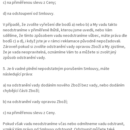
c) na přiměřenou slevu z Ceny;
d) na odstoupení od Smlouvy.
V případě, že zvolíte vyřešení dle bodů a) nebo b) a My vadu takto
neodstraníme v přiměřené lhůtě, kterou jsme uvedli, nebo Vám
sdělíme, že tímto způsobem vadu neodstraníme vůbec, máte práva dle
bodů c) a d), i když jste je v rámci reklamace původně nepožadovali.
Zároveň pokud si zvolíte odstranění vady opravou Zboží a My zjistíme,
že je vada neopravitelná, oznámíme Vám to a můžete si zvolit jiný
způsob odstranění vady.
5. Je-li vadné plnění nepodstatným porušením Smlouvy, máte
následující práva:
a) na odstranění vady dodáním nového Zboží bez vady, nebo dodáním
chybějící části Zboží;
b) na odstranění vady opravou Zboží;
c) na přiměřenou slevu z Ceny.
Pokud však vadu neodstraníme včas nebo odmítneme vadu odstranit,
vzniká Vám právo od Smlouvy odstoupit. Odstoupit můžete také