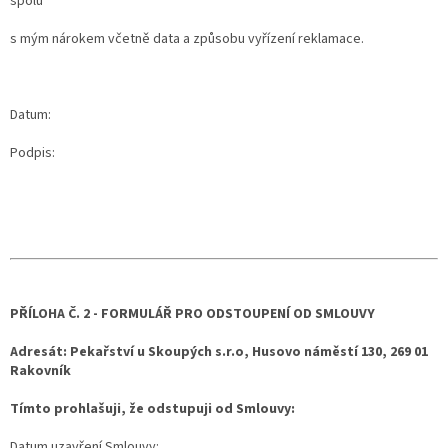
spolu
s mým nárokem včetně data a způsobu vyřízení reklamace.
Datum:
Podpis:
PŘÍLOHA Č. 2 - FORMULÁŘ PRO ODSTOUPENÍ OD SMLOUVY
Adresát:
Pekařství u Skoupých s.r.o, Husovo náměstí 130, 269 01
Rakovník
Tímto prohlašuji, že odstupuji od Smlouvy:
Datum uzavření Smlouvy: