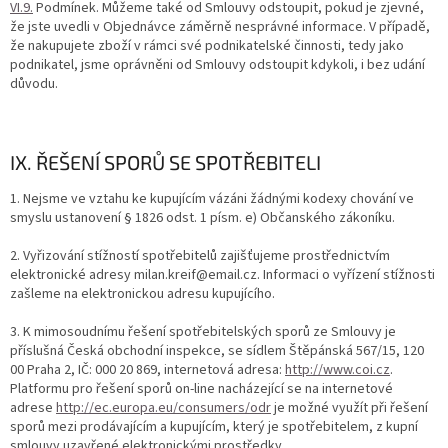
VI.9.
Podmínek. Můžeme také od Smlouvy odstoupit, pokud je zjevné,
že jste uvedli v Objednávce záměrně nesprávné informace. V případě,
že nakupujete zboží v rámci své podnikatelské činnosti, tedy jako
podnikatel, jsme oprávněni od Smlouvy odstoupit kdykoli, i bez udání
důvodu.
IX. ŘEŠENÍ SPORŮ SE SPOTŘEBITELI
1. Nejsme ve vztahu ke kupujícím vázáni žádnými kodexy chování ve
smyslu ustanovení § 1826 odst. 1 písm. e) Občanského zákoníku.
2. Vyřizování stížností spotřebitelů zajišťujeme prostřednictvím
elektronické adresy milan.kreif@email.cz. Informaci o vyřízení stížnosti
zašleme na elektronickou adresu kupujícího.
3. K mimosoudnímu řešení spotřebitelských sporů ze Smlouvy je
příslušná Česká obchodní inspekce, se sídlem Štěpánská 567/15, 120
00 Praha 2, IČ: 000 20 869, internetová adresa:
http://www.coi.cz
.
Platformu pro řešení sporů on-line nacházející se na internetové
adrese
http://ec.europa.eu/consumers/odr
je možné využít při řešení
sporů mezi prodávajícím a kupujícím, který je spotřebitelem, z kupní
smlouvy uzavřené elektronickými prostředky.