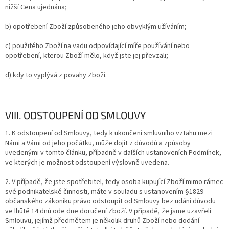
nižší Cena ujednána;
b) opotřebení Zboží způsobeného jeho obvyklým užíváním;
c) použitého Zboží na vadu odpovídající míře používání nebo
opotřebení, kterou Zboží mělo, když jste jej převzali;
d) kdy to vyplývá z povahy Zboží.
VIII. ODSTOUPENÍ OD SMLOUVY
1. K odstoupení od Smlouvy, tedy k ukončení smluvního vztahu mezi
Námi a Vámi od jeho počátku, může dojít z důvodů a způsoby
uvedenými v tomto článku, případně v dalších ustanoveních Podmínek,
ve kterých je možnost odstoupení výslovně uvedena.
2.
V případě, že jste spotřebitel, tedy osoba kupující Zboží mimo rámec
své podnikatelské činnosti, máte v souladu s ustanovením §1829
občanského zákoníku právo odstoupit od Smlouvy bez udání důvodu
ve lhůtě 14 dnů ode dne doručení Zboží. V případě, že jsme uzavřeli
Smlouvu, jejímž předmětem je několik druhů Zboží nebo dodání