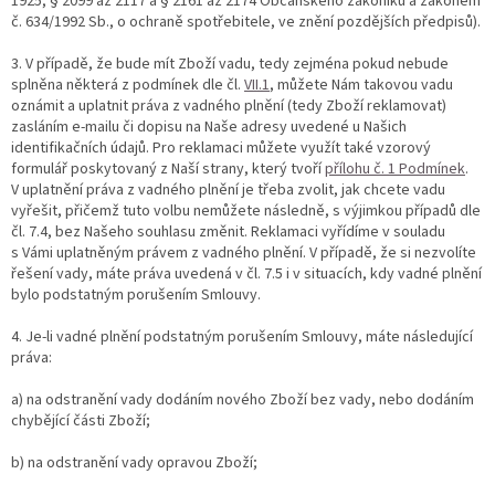
1925, § 2099 až 2117 a § 2161 až 2174 Občanského zákoníku a zákonem
č. 634/1992 Sb., o ochraně spotřebitele, ve znění pozdějších předpisů).
3. V případě, že bude mít Zboží vadu, tedy zejména pokud nebude
splněna některá z podmínek dle čl.
VII.1
, můžete Nám takovou vadu
oznámit a uplatnit práva z vadného plnění (tedy Zboží reklamovat)
zasláním e-mailu či dopisu na Naše adresy uvedené u Našich
identifikačních údajů. Pro reklamaci můžete využít také vzorový
formulář poskytovaný z Naší strany, který tvo
ří
přílohu č. 1 Podmínek
.
V upl
atnění práva z vadného plnění je třeba zvolit, jak chcete vadu
vyřešit, přičemž tuto volbu nemůžete následně, s výjimkou případů dle
čl. 7.4, bez Našeho souhlasu změnit. Reklamaci vyřídíme v souladu
s Vámi uplatněným právem z vadného plnění. V případě, že si nezvolíte
řešení vady, máte práva uvedená v čl. 7.5 i v situacích, kdy vadné plnění
bylo podstatným porušením Smlouvy.
4. Je-li vadné plnění podstatným porušením Smlouvy, máte následující
práva:
a) na odstranění vady dodáním nového Zboží bez vady, nebo dodáním
chybějící části Zboží;
b) na odstranění vady opravou Zboží;