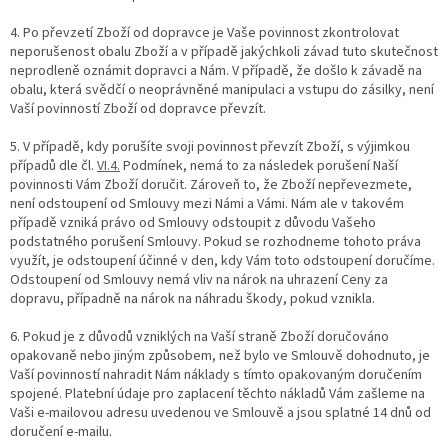
4. Po převzetí Zboží od dopravce je Vaše povinnost zkontrolovat
neporušenost obalu Zboží a v případě jakýchkoli závad tuto skutečnost
neprodleně oznámit dopravci a Nám. V případě, že došlo k závadě na
obalu, která svědčí o neoprávněné manipulaci a vstupu do zásilky, není
Vaší povinností Zboží od dopravce převzít.
5. V případě, kdy porušíte svoji povinnost převzít Zboží, s výjimkou
případů dle čl.
VI.
4.
Podmínek, nemá to za následek porušení Naší
povinnosti Vám Zboží doručit. Zároveň to, že Zboží nepřevezmete,
není odstoupení od Smlouvy mezi Námi a Vámi. Nám ale v takovém
případě vzniká právo od Smlouvy odstoupit z důvodu Vašeho
podstatného porušení Smlouvy. Pokud se rozhodneme tohoto práva
využít, je odstoupení účinné v den, kdy Vám toto odstoupení doručíme.
Odstoupení od Smlouvy nemá vliv na nárok na uhrazení Ceny za
dopravu, případně na nárok na náhradu škody, pokud vznikla.
6. Pokud je z důvodů vzniklých na Vaší straně Zboží doručováno
opakovaně nebo jiným způsobem, než bylo ve Smlouvě dohodnuto, je
Vaší povinností nahradit Nám náklady s tímto opakovaným doručením
spojené. Platební údaje pro zaplacení těchto nákladů Vám zašleme na
Vaši e-mailovou adresu uvedenou ve Smlouvě a jsou splatné 14 dnů od
doručení e-mailu.