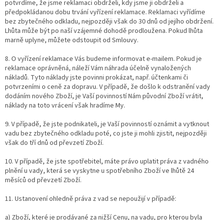
potvrdíme, že jsme reklamaci obdrželi, kdy jsme ji obdrželi a
předpokládanou dobu trvání vyřízení reklamace. Reklamaci vyřídíme
bez zbytečného odkladu, nejpozději však do 30 dnů od jejího obdržení.
Lhůta může být po naší vzájemné dohodě prodloužena. Pokud lhůta
marně uplyne, můžete odstoupit od Smlouvy.
8. O vyřízení reklamace Vás budeme informovat e-mailem. Pokud je
reklamace oprávněná, náleží Vám náhrada účelně vynaložených
nákladů. Tyto náklady jste povinni prokázat, např. účtenkami či
potvrzeními o ceně za dopravu. V případě, že došlo k odstranění vady
dodáním nového Zboží, je Vaší povinností Nám původní Zboží vrátit,
náklady na toto vrácení však hradíme My.
9. V případě, že jste podnikateli, je Vaší povinností oznámit a vytknout
vadu bez zbytečného odkladu poté, co jste ji mohli zjistit, nejpozději
však do tří dnů od převzetí Zboží.
10. V případě, že jste spotřebitel, máte právo uplatit práva z vadného
plnění u vady, která se vyskytne u spotřebního Zboží ve lhůtě 24
měsíců od převzetí Zboží.
11. Ustanovení ohledně práva z vad se nepoužijí v případě:
a) Zboží, které je prodávané za nižší Cenu, na vadu, pro kterou byla