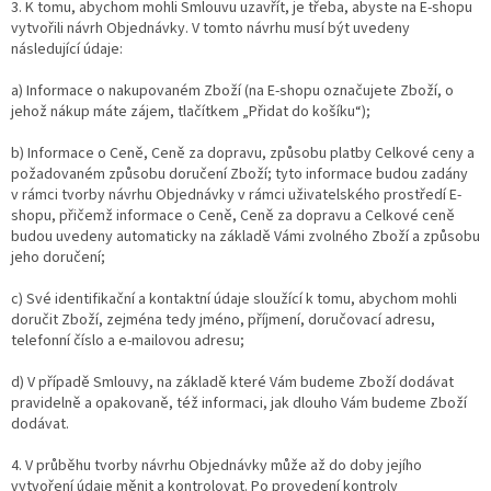
3. K tomu, abychom mohli Smlouvu uzavřít, je třeba, abyste na E-shopu
vytvořili návrh Objednávky. V tomto návrhu musí být uvedeny
následující údaje:
a) Informace o nakupovaném Zboží (na E-shopu označujete Zboží, o
jehož nákup máte zájem, tlačítkem „Přidat do košíku“);
b) Informace o Ceně, Ceně za dopravu, způsobu platby Celkové ceny a
požadovaném způsobu doručení Zboží; tyto informace budou zadány
v rámci tvorby návrhu Objednávky v rámci uživatelského prostředí E-
shopu, přičemž informace o Ceně, Ceně za dopravu a Celkové ceně
budou uvedeny automaticky na základě Vámi zvolného Zboží a způsobu
jeho doručení;
c) Své identifikační a kontaktní údaje sloužící k tomu, abychom mohli
doručit Zboží, zejména tedy jméno, příjmení, doručovací adresu,
telefonní číslo a e-mailovou adresu;
d) V případě Smlouvy, na základě které Vám budeme Zboží dodávat
pravidelně a opakovaně, též informaci, jak dlouho Vám budeme Zboží
dodávat.
4. V průběhu tvorby návrhu Objednávky může až do doby jejího
vytvoření údaje měnit a kontrolovat. Po provedení kontroly