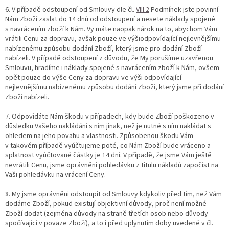
6. V případě odstoupení od Smlouvy dle čl.
VIII.2
Podmínek jste povinní
Nám Zboží zaslat do 14 dnů od odstoupení a nesete náklady spojené
s navrácením zboží k Nám. Vy máte naopak nárok na to, abychom Vám
vrátili Cenu za dopravu, avšak pouze ve výši
odpovídající nejlevnějšímu
nabízenému způsobu dodání Zboží, který jsme pro dodání Zboží
nabízeli. V případě odstoupení z důvodu, že My porušíme uzavřenou
Smlouvu, hradíme i náklady spojené s navrácením zboží k Nám, ovšem
opět pouze do výše Ceny za dopravu ve výši
odpovídající
nejlevnějšímu nabízenému způsobu dodání Zboží, který jsme při dodání
Zboží nabízeli.
7. Odpovídáte Nám škodu v případech, kdy bude Zboží poškozeno v
důsledku Vašeho nakládání s ním jinak, než je nutné s ním nakládat s
ohledem na jeho povahu a vlastnosti. Způsobenou škodu Vám
v takovém případě vyúčtujeme poté, co Nám Zboží bude vráceno a
splatnost vyúčtované částky je 14 dní. V případě, že jsme Vám ještě
nevrátili Cenu, jsme oprávněni pohledávku z titulu nákladů započíst na
Vaši pohledávku na vrácení Ceny.
8. My jsme oprávněni odstoupit od Smlouvy kdykoliv před tím, než Vám
dodáme Zboží, pokud existují objektivní důvody, proč není možné
Zboží dodat (zejména důvody na straně třetích osob nebo důvody
spočívající v povaze Zboží), a to i před uplynutím doby uvedené v čl.