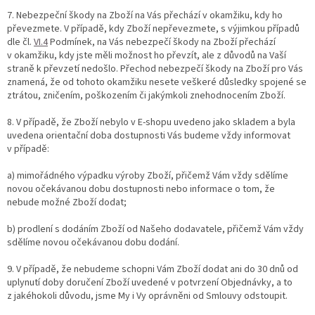
7. Nebezpeční škody na Zboží na Vás přechází v okamžiku, kdy ho
převezmete. V případě, kdy Zboží nepřevezmete, s výjimkou případů
dle čl.
VI.
4
Podmínek, na Vás nebezpečí škody na Zboží přechází
v okamžiku, kdy jste měli možnost ho převzít, ale z důvodů na Vaší
straně k převzetí nedošlo. Přechod nebezpečí škody na Zboží pro Vás
znamená, že od tohoto okamžiku nesete veškeré důsledky spojené se
ztrátou, zničením, poškozením či jakýmkoli znehodnocením Zboží.
8. V případě, že Zboží nebylo v E-shopu uvedeno jako skladem a byla
uvedena orientační doba dostupnosti Vás budeme vždy informovat
v případě:
a) mimořádného výpadku výroby Zboží, přičemž Vám vždy sdělíme
novou očekávanou dobu dostupnosti nebo informace o tom, že
nebude možné Zboží dodat;
b) prodlení s dodáním Zboží od Našeho dodavatele, přičemž Vám vždy
sdělíme novou očekávanou dobu dodání.
9. V případě, že nebudeme schopni Vám Zboží dodat ani do 30 dnů od
uplynutí doby doručení Zboží uvedené v potvrzení Objednávky, a to
z jakéhokoli důvodu, jsme My i Vy oprávněni od Smlouvy odstoupit.