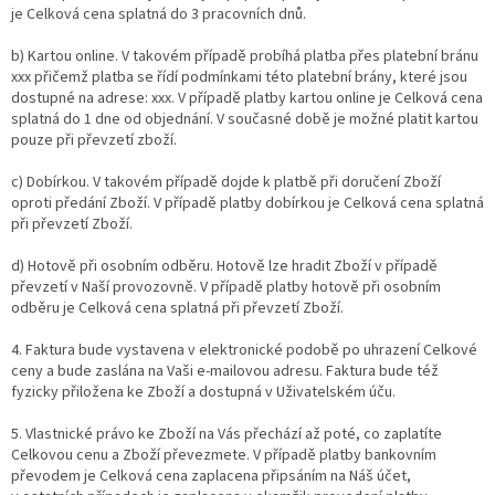
je Celková cena splatná do 3 pracovních dnů.
b) Kartou online. V takovém případě probíhá platba přes platební bránu
xxx přičemž platba se řídí podmínkami této platební brány, které jsou
dostupné na adrese: xxx.
V případě platby kartou online je Celková cena
splatná do 1 dne od objednání. V současné době je možné platit kartou
pouze při převzetí zboží.
c) Dobírkou.
V takovém případě dojde k platbě při doručení Zboží
oproti předání Zboží. V případě platby dobírkou je Celková cena splatná
při převzetí Zboží.
d) Hotově při osobním odběru. Hotově lze hradit Zboží v případě
převzetí v Naší provozovně. V případě platby hotově při osobním
odběru je Celková cena splatná při převzetí Zboží.
4. Faktura bude vystavena v elektronické podobě po uhrazení Celkové
ceny a bude zaslána na Vaši e-mailovou adresu. Faktura bude též
fyzicky přiložena ke Zboží a dostupná v Uživatelském úču.
5. Vlastnické právo ke Zboží na Vás přechází až poté, co zaplatíte
Celkovou cenu a Zboží převezmete. V případě platby bankovním
převodem je Celková cena zaplacena připsáním na Náš účet,