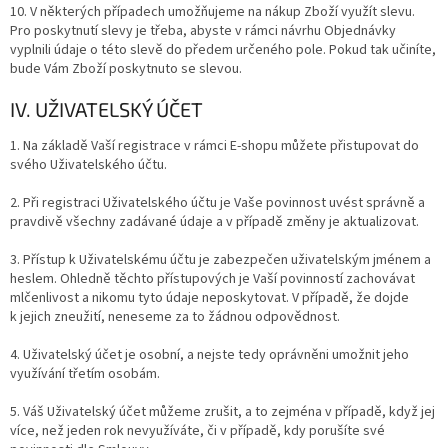
10. V některých případech umožňujeme na nákup Zboží využít slevu.
Pro poskytnutí slevy je třeba, abyste v rámci návrhu Objednávky
vyplnili údaje o této slevě do předem určeného pole. Pokud tak učiníte,
bude Vám Zboží poskytnuto se slevou.
IV. UŽIVATELSKÝ ÚČET
1. Na základě Vaší registrace v rámci E-shopu můžete přistupovat do
svého Uživatelského účtu.
2. Při registraci Uživatelského účtu je Vaše povinnost uvést správně a
pravdivě všechny zadávané údaje a v případě změny je aktualizovat.
3. Přístup k Uživatelskému účtu je zabezpečen uživatelským jménem a
heslem. Ohledně těchto přístupových je Vaší povinností zachovávat
mlčenlivost a nikomu tyto údaje neposkytovat. V případě, že dojde
k jejich zneužití, neneseme za to žádnou odpovědnost.
4. Uživatelský účet je osobní, a nejste tedy oprávněni umožnit jeho
využívání třetím osobám.
5. Váš Uživatelský účet můžeme zrušit, a to zejména v případě, když jej
více, než jeden rok nevyužíváte, či v případě, kdy porušíte své