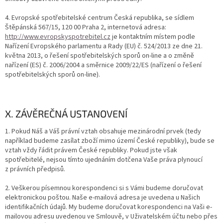
4. Evropské spotřebitelské centrum Česká republika, se sídlem
Štěpánská 567/15, 120 00 Praha 2, internetová adresa:
http://www.evropskyspotrebitel.cz
je kontaktním místem podle
Nařízení Evropského parlamentu a Rady (EU) č. 524/2013 ze dne 21.
května 2013, o řešení spotřebitelských sporů on-line a o změně
nařízení (ES) č. 2006/2004 a směrnice 2009/22/ES (nařízení o řešení
spotřebitelských sporů on-line).
X. ZÁVĚREČNÁ USTANOVENÍ
1. Pokud Náš a Váš právní vztah obsahuje mezinárodní prvek (tedy
například budeme zasílat zboží mimo území České republiky), bude se
vztah vždy řádit právem České republiky. Pokud jste však
spotřebitelé, nejsou tímto ujednáním dotčena Vaše práva plynoucí
z právních předpisů.
2. Veškerou písemnou korespondenci si s Vámi budeme doručovat
elektronickou poštou. Naše e-mailová adresa je uvedena u Našich
identifikačních údajů. My budeme doručovat korespondenci na Vaši e-
mailovou adresu uvedenou ve Smlouvě, v Uživatelském účtu nebo přes