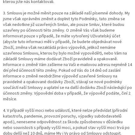
kterou jste nás kontaktovali.
3. Smlouvu je možné měnit pouze na základě naší písemné dohody. My
jsme však oprávněni změnit a doplnit tyto Podmínky, tato změna se
však nedotkne již uzavřených Smluv, ale pouze Smluv, které budou
uzavřeny po účinnosti
této změny. O změně Vás však budeme
informovat pouze v případě, že máte vytvořený Uživatelský účet
(abyste tuto informaci měli v případě, že budete objednávat nové
Zboží, změna však nezakládá právo výpovědi, jelikož nemáme
uzavřenou Smlouvu, kterou by bylo možné vypovědět), nebo Vám na
základě Smlouvy máme dodávat Zboží pravidelně a opakovaně.
Informace o změně Vám zašleme na Vaši e-mailovou adresu nejméně 14
dní před účinností této změny. Pokud od Vás do 14 dnů od zaslání
informace o změně neobdržíme výpověď uzavřené Smlouvy na
pravidelné a opakované dodávky Zboží, stávají se nové podmínky
součástí naší Smlouvy a uplatní se na další dodávku Zboží následující po
účinnosti změny. Výpovědní doba v případě, že výpověď podáte, činí 2
měsíce.
4. V případě vyšší moci nebo událostí, které nelze předvídat (přírodní
katastrofa, pandemie, provozní poruchy, výpadky subdodavatelů
apod.), neneseme odpovědnost za škodu způsobenou v důsledku
nebo souvislosti s případy vyšší moci, a pokud stav vyšší moci trvá po
dobu delší než 10 dnů, máme My i Vy právo od Smlouvy odstoupit.