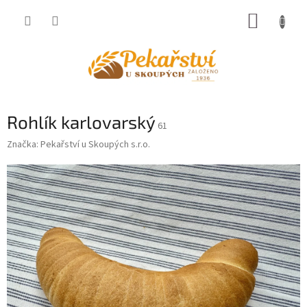
Přejít
NÁKUP
na
obsah
KOŠÍK
Rohlík karlovarský
61
Značka:
Pekařství u Skoupých s.r.o.