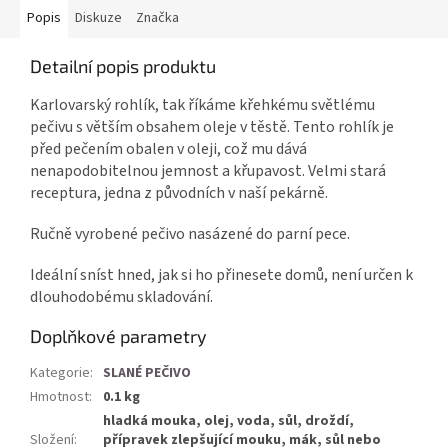
Popis
Diskuze
Značka
Detailní popis produktu
Karlovarský rohlík, tak říkáme křehkému světlému
pečivu s větším obsahem oleje v těstě. Tento rohlík je
před pečením obalen v oleji, což mu dává
nenapodobitelnou jemnost a křupavost. Velmi stará
receptura, jedna z původních v naší pekárně.
Ručně vyrobené pečivo nasázené do parní pece.
Ideální sníst hned, jak si ho přinesete domů, není určen k
dlouhodobému skladování.
Doplňkové parametry
Kategorie
:
SLANÉ PEČIVO
Hmotnost
:
0.1 kg
hladká mouka, olej, voda, sůl, droždí,
Složení
:
přípravek zlepšující mouku, mák, sůl nebo