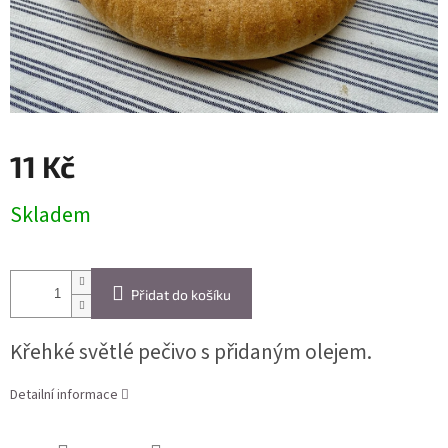
11 Kč
Měrná
Skladem
cena:
Přidat do košíku
Křehké světlé pečivo s přidaným olejem.
Detailní informace