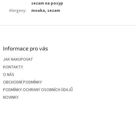
sezam na posyp
Alergeny
:
mouka, sezam
Z
á
p
a
Informace pro vás
t
JAK NAKUPOVAT
í
KONTAKTY
O NÁS
OBCHODNÍ PODMÍNKY
PODMÍNKY OCHRANY OSOBNÍCH ÚDAJŮ
NOVINKY