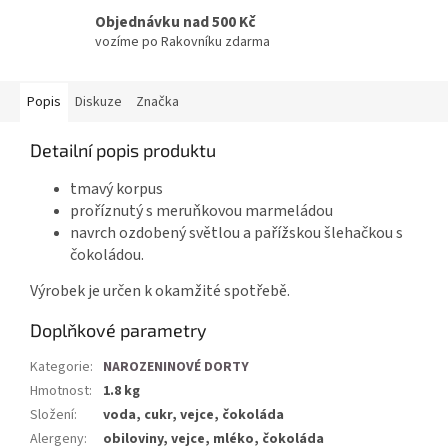
Objednávku nad 500 Kč
vozíme po Rakovníku zdarma
Popis
Diskuze
Značka
Detailní popis produktu
tmavý korpus
proříznutý s meruňkovou marmeládou
navrch ozdobený světlou a pařížskou šlehačkou s
čokoládou.
Výrobek je určen k okamžité spotřebě.
Doplňkové parametry
Kategorie
:
NAROZENINOVÉ DORTY
Hmotnost
:
1.8 kg
Složení
:
voda, cukr, vejce, čokoláda
Alergeny
:
obiloviny, vejce, mléko, čokoláda