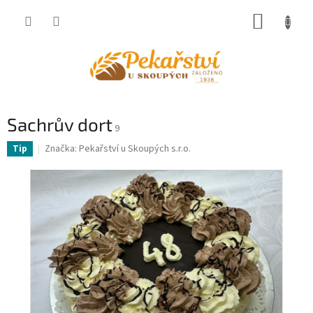
Přejít
NÁKUP
na
obsah
KOŠÍK
Sachrův dort
9
Značka:
Pekařství u Skoupých s.r.o.
Tip