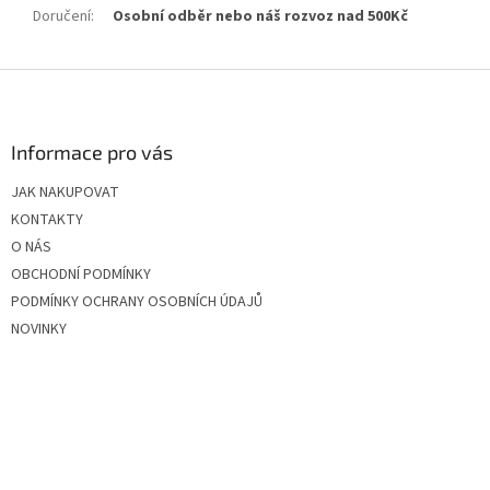
Doručení
:
Osobní odběr nebo náš rozvoz nad 500Kč
Z
á
p
a
Informace pro vás
t
JAK NAKUPOVAT
í
KONTAKTY
O NÁS
OBCHODNÍ PODMÍNKY
PODMÍNKY OCHRANY OSOBNÍCH ÚDAJŮ
NOVINKY