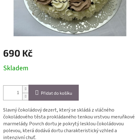
690 Kč
Měrná
Skladem
cena:
Přidat do košíku
Slavný čokoládový dezert, který se skládá z vláčného
čokoládového těsta prokládaného tenkou vrstvou meruňkové
marmelády. Povrch dortu je pokrytý lesklou čokoládovou
polevou, která dodává dortu charakteristický vzhled a
intenzivní chuť.