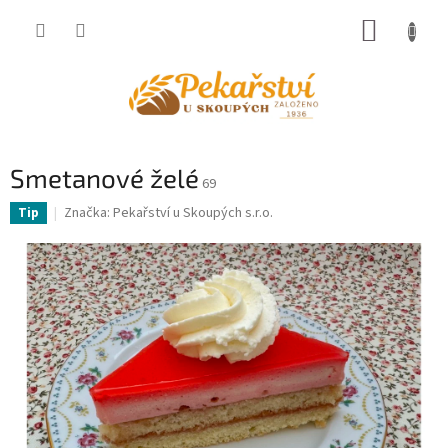
Přejít
NÁKUP
na
obsah
KOŠÍK
Smetanové želé
69
Značka:
Pekařství u Skoupých s.r.o.
Tip