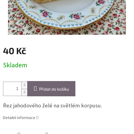
40 Kč
Měrná
Skladem
cena:
Přidat do košíku
Řez jahodového želé na světlém korpusu.
Detailní informace