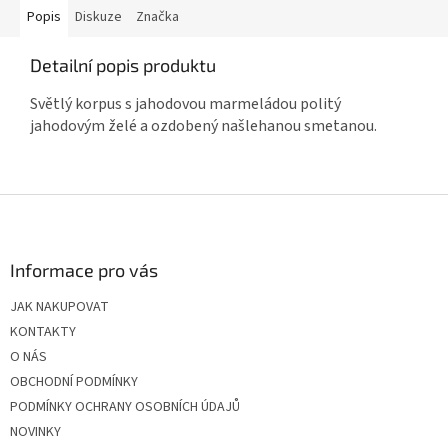
Popis
Diskuze
Značka
Detailní popis produktu
Světlý korpus s jahodovou marmeládou politý
jahodovým želé a ozdobený našlehanou smetanou.
Z
á
p
a
Informace pro vás
t
JAK NAKUPOVAT
í
KONTAKTY
O NÁS
OBCHODNÍ PODMÍNKY
PODMÍNKY OCHRANY OSOBNÍCH ÚDAJŮ
NOVINKY